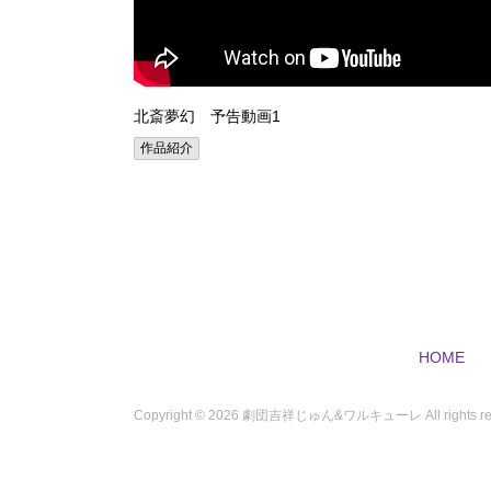
北斎夢幻 予告動画1
作品紹介
HOME
Copyright ©
2026 劇団吉祥じゅん&ワルキューレ All rights res