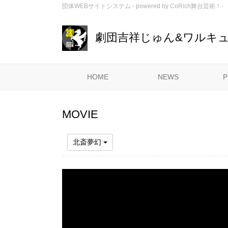
団体WEBサイトシステム - powered by
CoRich舞台芸術！-
劇団吉祥じゅん&ワルキ
HOME
NEWS
P
MOVIE
北斎夢幻