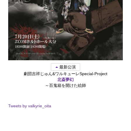
最新公演
劇団吉祥じゅん&ワルキューレSpecial-Project
北斎夢幻
～百鬼箱を開けた絵師
Tweets by valkyrie_oita