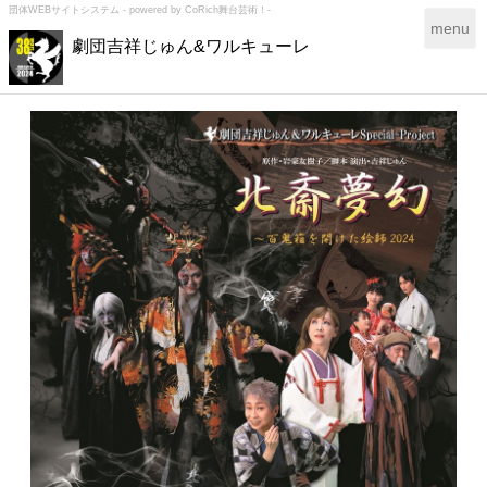
団体WEBサイトシステム - powered by
CoRich舞台芸術！-
T
menu
劇団吉祥じゅん&ワルキューレ
o
g
g
l
e
n
a
v
i
g
a
t
i
o
n